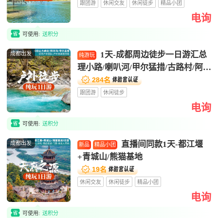
跟团游
休闲交友
休闲徒步
精品小团
电询

可使用:
送积分
1天-成都周边徒步一日游汇总
成都出发
纯游玩
理小路/喇叭河/甲尔猛措/古路村/阿尔


沟/云中牧场/古蜀道/理小路/甘海子1
284名
日游
跟团游
休闲徒步
电询

可使用:
送积分
直播间同款1天-都江堰
成都出发
新品
精品小团
+青城山/熊猫基地


19名
休闲交友
休闲徒步
精品小团
电询

可使用:
送积分