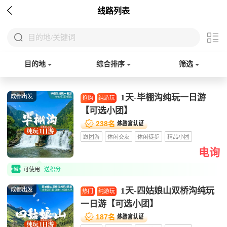

线路列表


目的地/关键词
目的地
综合排序
筛选
1天-毕棚沟纯玩一日游
成都出发
抢购
纯游玩
【可选小团】


238名
跟团游
休闲交友
休闲徒步
精品小团
电询

可使用:
送积分
1天-四姑娘山双桥沟纯玩
成都出发
热门
纯游玩
一日游【可选小团】


187名