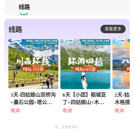
线路

线路
查看更多
3天-四姑娘山双桥沟
6天【小团】稻城亚
2天-姑
+墨石公园+塔公草
丁+四姑娘山+木格
木格措
原+鱼子西+木格措
措六日游
坝2天1
电询
电询
电询
川西小环线三日游
团】
【可选小团】
亲，没有更多啦~