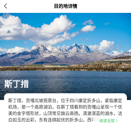

目的地详情
斯丁措
斯丁措，贡嘎北坡观景台，位于四川康定折多山，紧临康定
机场，是一个高原湖泊，在斯丁措看到的贡嘎山呈现一个优
美的金字塔形状，山顶常见旗云高扬。清澈湛蓝的湖水，洁
白如玉的云彩，东有连绵起伏的折多山，西可鸟瞰…

阅读全部